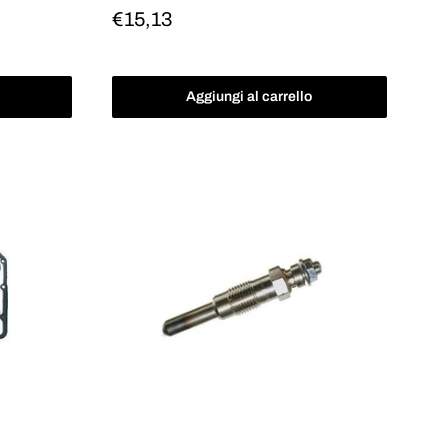
Prezzo
€15,13
scontato
Aggiungi al carrello