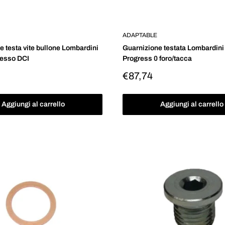
ADAPTABLE
e testa vite bullone Lombardini
Guarnizione testata Lombardini
resso DCI
Progress 0 foro/tacca
Prezzo
€87,74
o
scontato
Aggiungi al carrello
Aggiungi al carrello