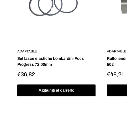
ADAPTABLE
ADAPTABLE
Set fasce elastiche Lombardini Focs
Rullo tend
Progress 72.00mm
502
Prezzo
Prezzo
€36,82
€48,21
scontato
scontat
Aggiungi al carrello