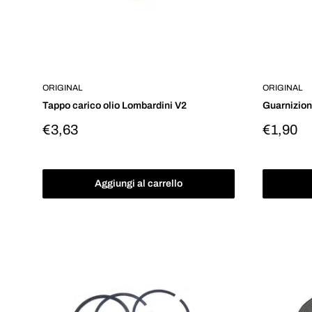
ORIGINAL
ORIGINAL
Tappo carico olio Lombardini V2
Guarnizion
Prezzo
Prezzo
€3,63
€1,90
scontato
scontat
Aggiungi al carrello