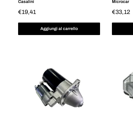
Casalini
Microcar
Prezzo
Prezzo
€19,41
€33,12
scontato
scontat
Aggiungi al carrello