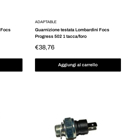
ADAPTABLE
 Focs
Guarnizione testata Lombardini Focs
Progress 502 1 tacca/foro
Prezzo
€38,76
scontato
Aggiungi al carrello