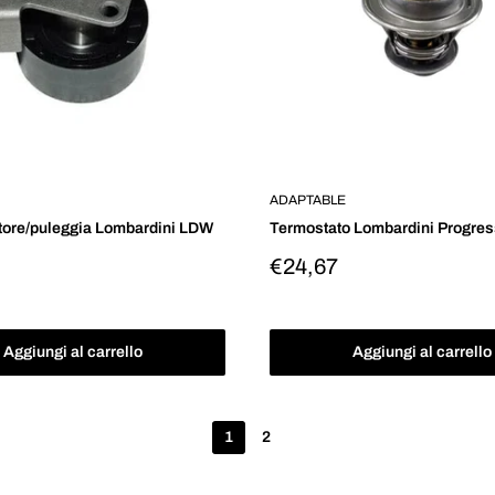
ADAPTABLE
itore/puleggia Lombardini LDW
Termostato Lombardini Progre
Prezzo
€24,67
scontato
o
Aggiungi al carrello
Aggiungi al carrello
1
2