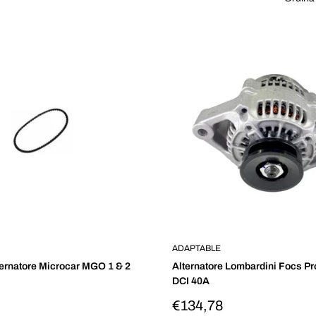
ADAPTABLE
ternatore Microcar MGO 1 & 2
Alternatore Lombardini Focs P
DCI 40A
Prezzo
€134,78