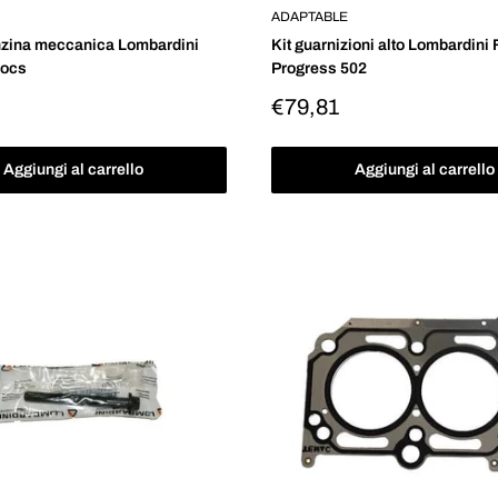
ADAPTABLE
zina meccanica Lombardini
Kit guarnizioni alto Lombardini
Focs
Progress 502
Prezzo
€79,81
o
scontato
Aggiungi al carrello
Aggiungi al carrello