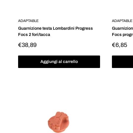
ADAPTABLE
ADAPTABLE
Guarnizione testa Lombardini Progress
Guarnizion
Focs 2 fori/tacca
Focs prog
Prezzo
Prezzo
€38,89
€6,85
scontato
scontat
Aggiungi al carrello