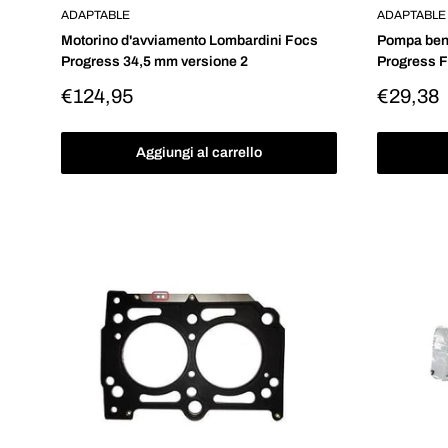
ADAPTABLE
ADAPTABLE
Motorino d'avviamento Lombardini Focs
Pompa ben
Progress 34,5 mm versione 2
Progress 
Prezzo
Prezzo
€124,95
€29,38
scontato
scontat
Aggiungi al carrello