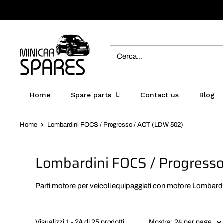
Vai
al
contenuto
MinicarSpares
Home
Spare parts
Contact us
Blog
Home
Lombardini FOCS / Progresso / ACT (LDW 502)
Lombardini FOCS / Progress
Parti motore per veicoli equipaggiati con motore Lombardini
Visualizzi 1 - 24 di 25 prodotti
Mostra: 24 per page