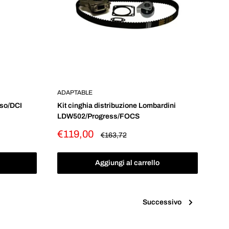
ADAPTABLE
sso/DCI
Kit cinghia distribuzione Lombardini
LDW502/Progress/FOCS
Prezzo
€119,00
Prezzo
€163,72
scontato
Aggiungi al carrello
Successivo