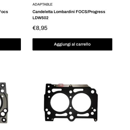
ADAPTABLE
 Focs
Candeletta Lombardini FOCS/Progress
LDW502
Prezzo
€8,95
scontato
Aggiungi al carrello