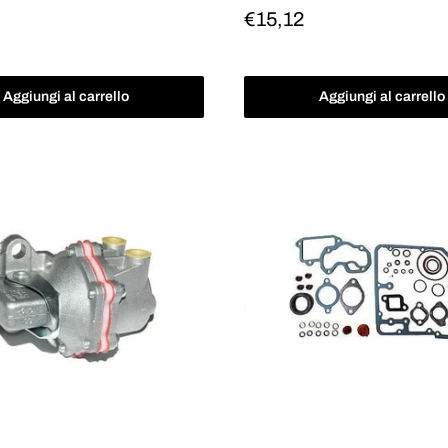
Prezzo
€15,12
scontato
o
Aggiungi al carrello
Aggiungi al carrello