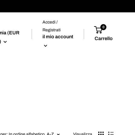
Accedi /
0
Registrati
nia (EUR
il mio account
Carrello
)
per: In ordine alfabetico, A-Z
Visualizza