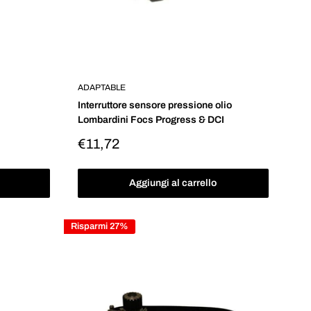
ADAPTABLE
Interruttore sensore pressione olio
Lombardini Focs Progress & DCI
Prezzo
€11,72
scontato
Aggiungi al carrello
Risparmi 27%